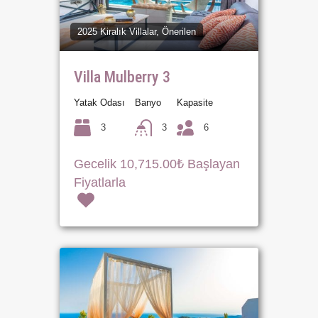
2025 Kiralık Villalar, Önerilen
Villa Mulberry 3
Yatak Odası
Banyo
Kapasite
3
3
6
Gecelik 10,715.00₺ Başlayan
Fiyatlarla