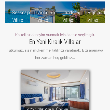
Seascape
Woodland
Landscape
Highland
Villas
Villas
Villas
Villas
10
15
8
2
Kaliteli bir deneyim sunmak için özenle seçilmiştir.
Villas
Villas
Villas
Villas
En Yeni Kiralık Villalar
Tutkumuz, sizin mükemmel tatilinizi yaratmak. Bizi aramaya
her zaman hoş geldiniz...
2025 Kiralık Villalar, Önerilen